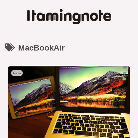
MacBookAir
Apple