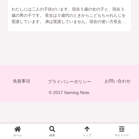
わたしには二人の子供がいます。現在５歳の女の子と、現在３
歳の男の子です。 長女は０歳代のときからこどもちゃれんじを
受講しています。 弟は受講していません。現在の使い方長女が
早く起きてきたときにやったり、おやすみの日におうちでお過
ごししている
免責事項
お問い合わせ
プライバシーポリシー
© 2017 Itaming Note.
ホーム
検索
トップ
サイドバー