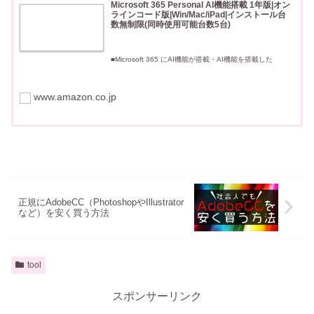
Microsoft 365 Personal AI機能搭載 1年版|オン
ラインコード版|Win/Mac/iPad|インストール台
数無制限(同時使用可能台数5台)
■Microsoft 365 にAI機能が搭載・AI機能を搭載した
Word、Excel、PowerPoint、Outlook、OneNote のデス
クトップアプリ・AI機能を搭載したDesignerによる画像生
成と編集■AI機能の利用につい
www.amazon.co.jp
正規にAdobeCC（PhotoshopやIllustrator
など）を安く買う方法
tool
スポンサーリンク