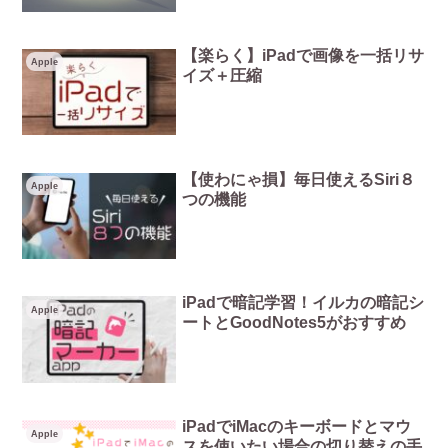
【楽らく】iPadで画像を一括リサ
Apple
イズ＋圧縮
【使わにゃ損】毎日使えるSiri８
Apple
つの機能
iPadで暗記学習！イルカの暗記シ
Apple
ートとGoodNotes5がおすすめ
iPadでiMacのキーボードとマウ
Apple
スを使いたい場合の切り替えの手