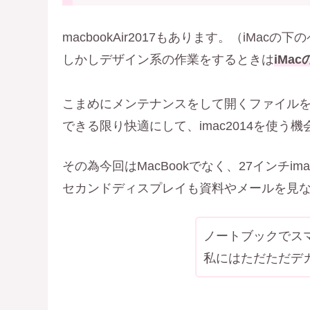
macbookAir2017もあります。（iMacの
しかしデザイン系の作業をするときは
iMa
こまめにメンテナンスをして開くファイル
できる限り快適にして、imac2014を使う
その為今回はMacBookでなく、27インチi
セカンドディスプレイも資料やメールを見
ノートブックでス
私にはただただデ