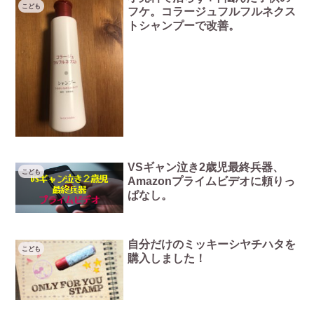
こども
フケ。コラージュフルフルネクス
トシャンプーで改善。
VSギャン泣き2歳児最終兵器、
こども
Amazonプライムビデオに頼りっ
ぱなし。
自分だけのミッキーシヤチハタを
こども
購入しました！