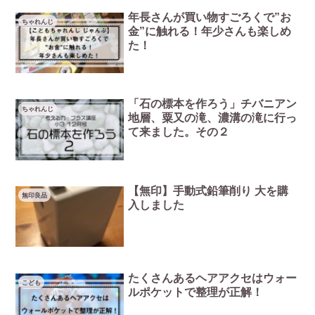
年長さんが買い物すごろくで”お
ちゃれんじ
金”に触れる！年少さんも楽しめ
た！
「石の標本を作ろう」チバニアン
ちゃれんじ
地層、粟又の滝、濃溝の滝に行っ
て来ました。その２
【無印】手動式鉛筆削り 大を購
無印良品
入しました
たくさんあるヘアアクセはウォー
こども
ルポケットで整理が正解！