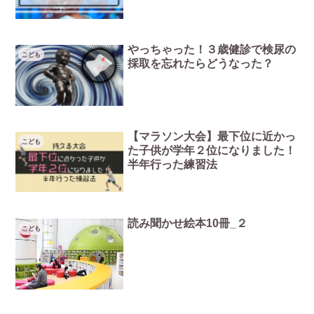
やっちゃった！３歳健診で検尿の
こども
採取を忘れたらどうなった？
【マラソン大会】最下位に近かっ
こども
た子供が学年２位になりました！
半年行った練習法
読み聞かせ絵本10冊_２
こども