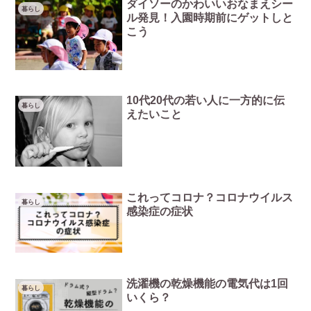
ダイソーのかわいいおなまえシー
暮らし
ル発見！入園時期前にゲットしと
こう
10代20代の若い人に一方的に伝
暮らし
えたいこと
これってコロナ？コロナウイルス
暮らし
感染症の症状
洗濯機の乾燥機能の電気代は1回
暮らし
いくら？