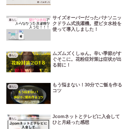
サイズオーバーだったパナソニッ
暮らし
クドラム式洗濯機。壁ピタ水栓を
使って導入しました！
ムズムズくしゅん。辛い季節がす
暮らし
ぐそこに。花粉症対策は症状が出
る前に！
もう悩まない！30分でご飯を作る
暮らし
コツ
Jcomネットとテレビに入会して
暮らし
ひと月経った感想