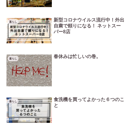
新型コロナウイルス流行中！外出
暮らし
自粛で頼りになる！ ネットスー
パー8店
春休みは忙しいの巻。
暮らし
食洗機を買ってよかった６つのこ
暮らし
と